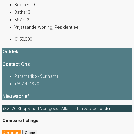
Bedden:
9
Baths:
3
357
m2
Vrijstaande woning, Residentieel
€150,000
Ontdek
Contact Ons
Paramaribo - Suriname
+597 451920
Nieuwsbrief
© 2026 ShopSmart Vastgoed - Alle rechten voorbehouden.
Compare listings
Compare
Close