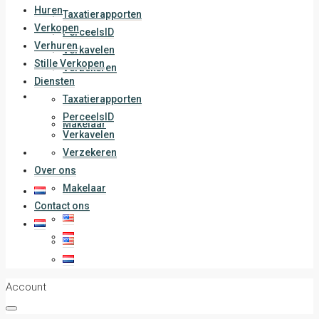
Huren
Taxatierapporten
Verkopen
PerceelsID
Verhuren
Verkavelen
Stille Verkopen
Verzekeren
Diensten
Over ons
Taxatierapporten
PerceelsID
Makelaar
Verkavelen
Contact ons
Verzekeren
Over ons
Makelaar
Contact ons
Account