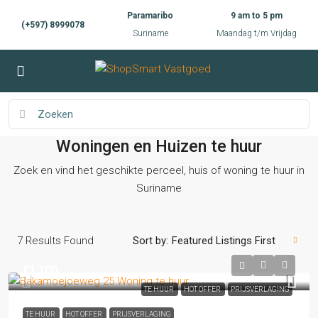
Paramaribo
9 am to 5 pm
(+597) 8999078
Suriname
Maandag t/m Vrijdag
Woningen en Huizen te huur
Zoek en vind het geschikte perceel, huis of woning te huur in
Suriname
7
Results Found
Sort by:
Featured Listings First
€1,100
TE HUUR
HOT OFFER
PRIJSVERLAGING
TE HUUR
HOT OFFER
PRIJSVERLAGING