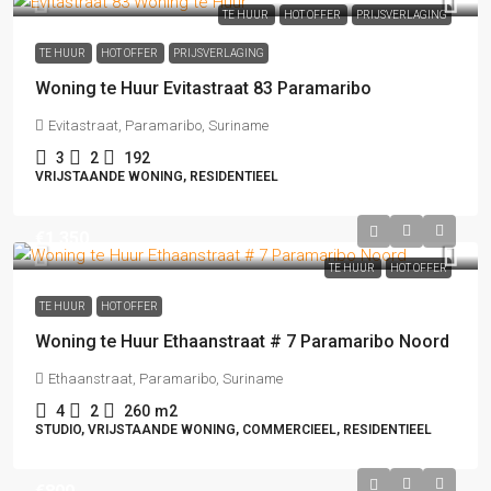
TE HUUR
HOT OFFER
PRIJSVERLAGING
TE HUUR
HOT OFFER
PRIJSVERLAGING
Woning te Huur Evitastraat 83 Paramaribo
Evitastraat, Paramaribo, Suriname
3
2
192
VRIJSTAANDE WONING, RESIDENTIEEL
€1,350
TE HUUR
HOT OFFER
TE HUUR
HOT OFFER
Woning te Huur Ethaanstraat # 7 Paramaribo Noord
Ethaanstraat, Paramaribo, Suriname
4
2
260
m2
STUDIO, VRIJSTAANDE WONING, COMMERCIEEL, RESIDENTIEEL