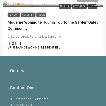
€800
TE HUUR
HOT OFFER
NIEUW
TE HUUR
HOT OFFER
NIEUW
Moderne Woning te Huur in Tourtonne Garden Gated
Community
Gardenstreet, Paramaribo, Suriname
2
1
VRIJSTAANDE WONING, RESIDENTIEEL
Ontdek
Contact Ons
Paramaribo - Suriname
+597 451920