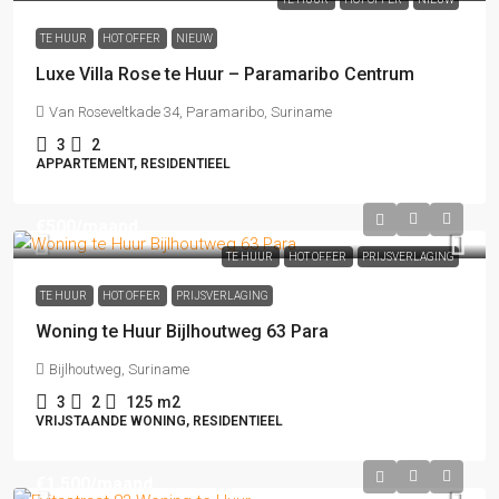
TE HUUR
HOT OFFER
NIEUW
Luxe Villa Rose te Huur – Paramaribo Centrum
Van Roseveltkade 34, Paramaribo, Suriname
3
2
APPARTEMENT, RESIDENTIEEL
€500
/maand
TE HUUR
HOT OFFER
PRIJSVERLAGING
TE HUUR
HOT OFFER
PRIJSVERLAGING
Woning te Huur Bijlhoutweg 63 Para
Bijlhoutweg, Suriname
3
2
125
m2
VRIJSTAANDE WONING, RESIDENTIEEL
€1,500
/maand