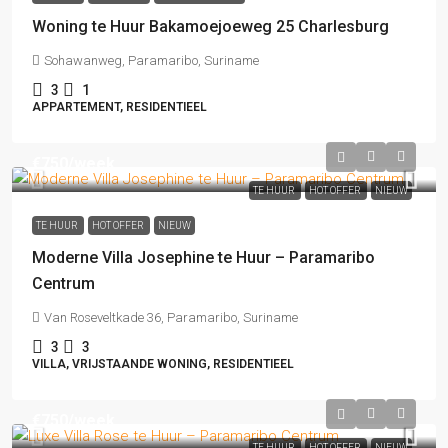
Woning te Huur Bakamoejoeweg 25 Charlesburg
Sohawanweg, Paramaribo, Suriname
3
1
APPARTEMENT, RESIDENTIEEL
€750
/week
TE HUUR
HOT OFFER
NIEUW
TE HUUR
HOT OFFER
NIEUW
Moderne Villa Josephine te Huur – Paramaribo
Centrum
Van Roseveltkade 36, Paramaribo, Suriname
3
3
VILLA, VRIJSTAANDE WONING, RESIDENTIEEL
€750
/week
TE HUUR
HOT OFFER
NIEUW