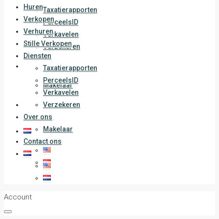
Huren
Taxatierapporten
Verkopen
PerceelsID
Verhuren
Verkavelen
Stille Verkopen
Verzekeren
Diensten
Over ons
Taxatierapporten
PerceelsID
Makelaar
Verkavelen
Contact ons
Verzekeren
Over ons
Makelaar
Contact ons
Account