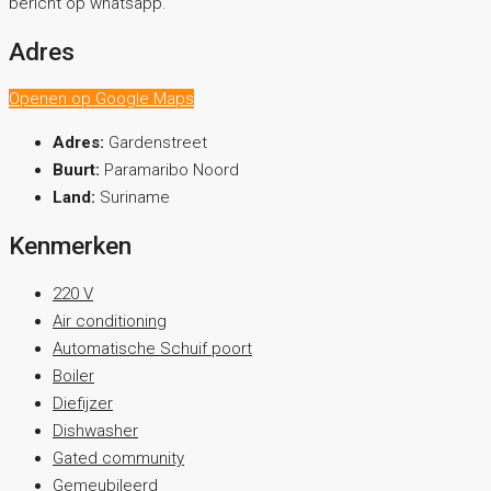
bericht op whatsapp.
Adres
Openen op Google Maps
Adres:
Gardenstreet
Buurt:
Paramaribo Noord
Land:
Suriname
Kenmerken
220 V
Air conditioning
Automatische Schuif poort
Boiler
Diefijzer
Dishwasher
Gated community
Gemeubileerd