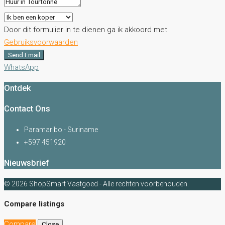
Door dit formulier in te dienen ga ik akkoord met
Gebruiksvoorwaarden
Send Email
WhatsApp
Ontdek
Contact Ons
Paramaribo - Suriname
+597 451920
Nieuwsbrief
© 2026 ShopSmart Vastgoed - Alle rechten voorbehouden.
Compare listings
Compare
Close