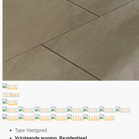
15 More
Type Vastgoed
Vrijstaande woning, Residentieel