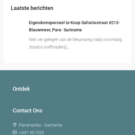
Laatste berichten
Eigendomsperceel te Koop Saltatiestraat #213-
Blauwmeer, Para- Suriname
Niet ver gelegen van de Meursweg nabij voormalig
Suralco (raffinaderij),…
Ontdek
Contact Ons
Paramaribo - Suriname
+597 451920