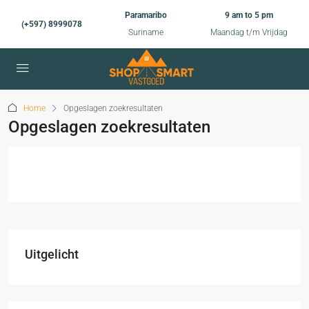
Paramaribo
9 am to 5 pm
(+597) 8999078
Suriname
Maandag t/m Vrijdag
Home
Opgeslagen zoekresultaten
Opgeslagen zoekresultaten
Uitgelicht