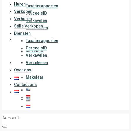
Huren
Taxatierapporten
Verkopen
PerceelsID
Verhuren
Verkavelen
Stille Verkopen
Verzekeren
Diensten
Over ons
Taxatierapporten
PerceelsID
Makelaar
Verkavelen
Contact ons
Verzekeren
Over ons
Makelaar
Contact ons
Account