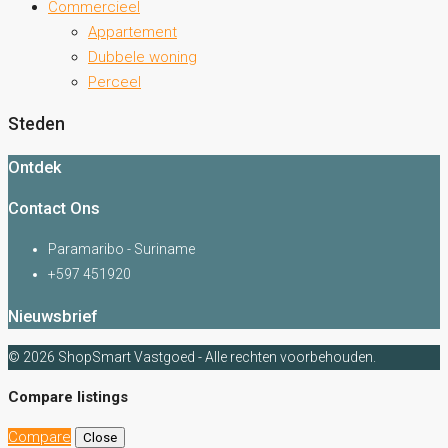
Commercieel
Appartement
Dubbele woning
Perceel
Steden
Ontdek
Contact Ons
Paramaribo - Suriname
+597 451920
Nieuwsbrief
© 2026 ShopSmart Vastgoed - Alle rechten voorbehouden.
Compare listings
Compare
Close