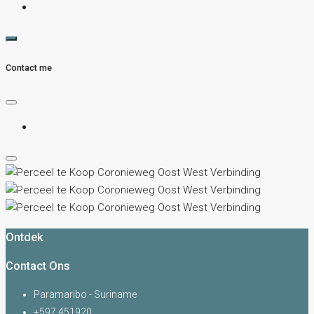
Contact me
Ontdek
Contact Ons
Paramaribo - Suriname
+597 451920