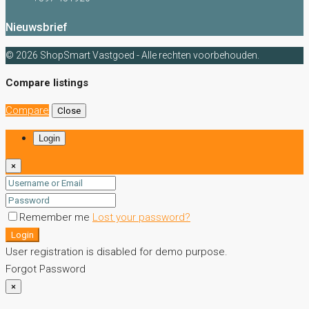
Nieuwsbrief
© 2026 ShopSmart Vastgoed - Alle rechten voorbehouden.
Compare listings
Compare
Close
Login
×
Remember me
Lost your password?
Login
User registration is disabled for demo purpose.
Forgot Password
×