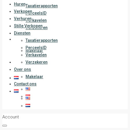
Huren
Taxatierapporten
Verkopen
PerceelsID
Verhuren
Verkavelen
Stille Verkopen
Verzekeren
Diensten
Over ons
Taxatierapporten
PerceelsID
Makelaar
Verkavelen
Contact ons
Verzekeren
Over ons
Makelaar
Contact ons
Account